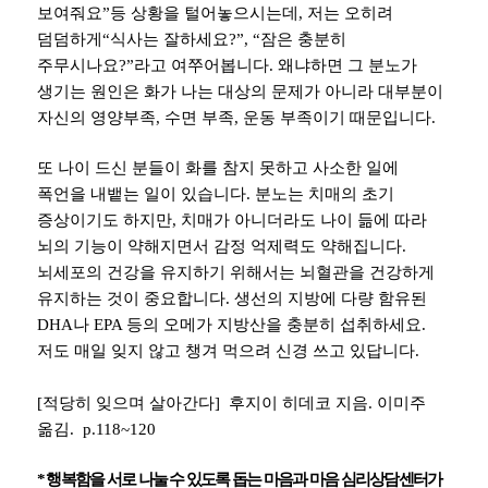
보여줘요
”
등 상황을 털어놓으시는데
,
저는 오히려
덤덤하게
“
식사는 잘하세요
?”, “
잠은 충분히
주무시나요
?”
라고 여쭈어봅니다
.
왜냐하면 그 분노가
생기는 원인은 화가 나는 대상의 문제가 아니라 대부분이
자신의 영양부족
,
수면 부족
,
운동 부족이기 때문입니다
.
또 나이 드신 분들이 화를 참지 못하고 사소한 일에
폭언을 내뱉는 일이 있습니다
.
분노는 치매의 초기
증상이기도 하지만
,
치매가 아니더라도 나이 듦에 따라
뇌의 기능이 약해지면서 감정 억제력도 약해집니다
.
뇌세포의 건강을 유지하기 위해서는 뇌혈관을 건강하게
유지하는 것이 중요합니다
.
생선의 지방에 다량 함유된
DHA
나
EPA
등의 오메가 지방산을 충분히 섭취하세요
.
저도 매일 잊지 않고 챙겨 먹으려 신경 쓰고 있답니다
.
[
적당히 잊으며 살아간다
]
후지이 히데코 지음. 이미주
옮김.
p.118~120
*
행복함을 서로 나눌 수 있도록 돕는 마음과 마음 심리상담센터가