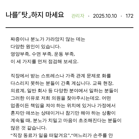
나를⌜탓⌟하지 마세요
관리자
·
2025.10.10
·
172
짜증이나 분노가 가라앉지 않는 데는
다양한 원인이 있습니다
.
영양부족
,
수면 부족
,
운동 부족
,
이 세 가지를 먼저 점검해 보세요
.
직장에서 받는 스트레스나 가족 관계 문제로 화를
다스리지 못하는 분들이 간혹 계십니다
.
교육 현장
,
의료계
,
일반 회사 등 다양한 분야에서 일하는 분들이
그러한 이유로 저희 의원을 찾아주시는데요
.
어떤
업종이든 책임을 져야 하는 위치에 있거나 가정에서
혼자만 애쓰는 상태이거나 참기만 해야 하는 상황이
계속될 때
,
분노가 치밀고 마음이 초조해진다는 분들이
많은 것 같습니다
.
“
직장 동료가 일을 떠맡겨요
”,“
며느리가 손주를 안